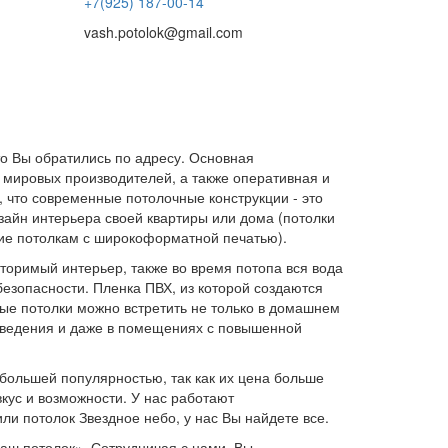
+7(925) 187-00-14
vash.potolok@gmail.com
о Вы обратились по адресу. Основная
 мировых производителей, а также оперативная и
, что современные потолочные конструкции - это
зайн интерьера своей квартиры или дома (потолки
ние потолкам с широкоформатной печатью).
торимый интерьер, также во время потопа вся вода
езопасности. Пленка ПВХ, из которой создаются
ые потолки можно встретить не только в домашнем
 заведения и даже в помещениях с повышенной
ибольшей популярностью, так как их цена больше
кус и возможности. У нас работают
и потолок Звездное небо, у нас Вы найдете все.
аш потолок». Сотрудничая с нами, Вы