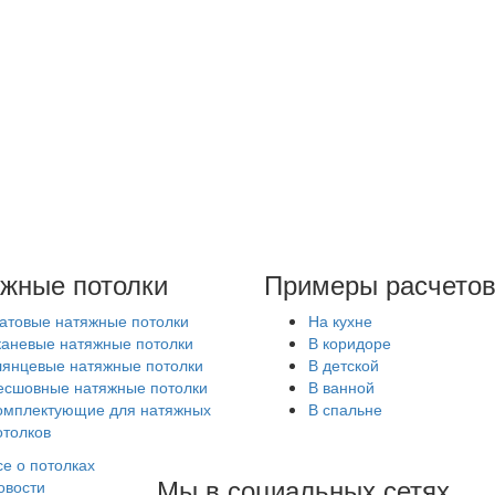
жные потолки
Примеры расчето
атовые натяжные потолки
На кухне
каневые натяжные потолки
В коридоре
лянцевые натяжные потолки
В детской
есшовные натяжные потолки
В ванной
омплектующие для натяжных
В спальне
отолков
се о потолках
Мы в социальных сетях
овости