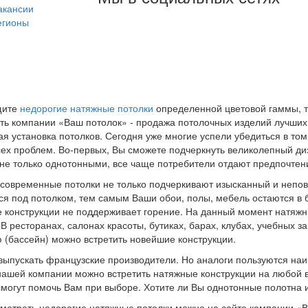
акансии
егионы
щите
недорогие натяжные потолки
определенной цветовой гаммы, т
ть компании «Ваш потолок» - продажа потолочных изделий лучших
ая установка потолков. Сегодня уже многие успели убедиться в том
ех проблем. Во-первых, Вы сможете подчеркнуть великолепный ди
 не только однотонными, все чаще потребители отдают предпочте
 современные потолки не только подчеркивают изысканный и непов
ся под потолком, тем самым Ваши обои, полы, мебель остаются в б
 конструкции не поддерживает горение. На данный момент натяжн
 В ресторанах, салонах красоты, бутиках, барах, клубах, учебных
 (бассейн) можно встретить новейшие конструкции.
 выпускать французские производители. Но аналоги пользуются на
нашей компании можно встретить натяжные конструкции на любой в
огут помочь Вам при выборе. Хотите ли Вы однотонные полотна ил
смотреть недорогие натяжные потолки можно на сайте компании «В