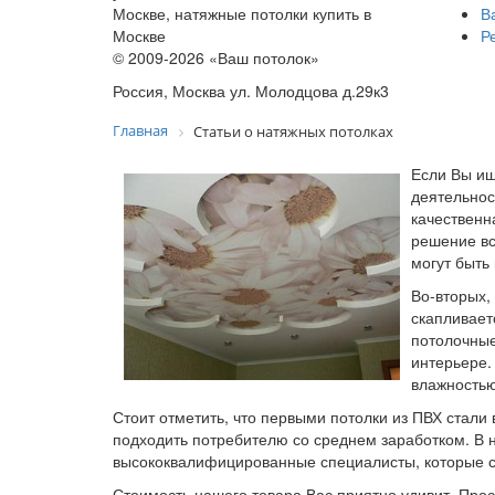
В
Р
© 2009-2026 «Ваш потолок»
Россия, Москва ул. Молодцова д.29к3
Главная
Статьи о натяжных потолках
Если Вы и
деятельнос
качественн
решение вс
могут быть
Во-вторых,
скапливает
потолочные
интерьере.
влажностью
Стоит отметить, что первыми потолки из ПВХ стали
подходить потребителю со среднем заработком. В 
высококвалифицированные специалисты, которые см
Стоимость нашего товара Вас приятно удивит. Про